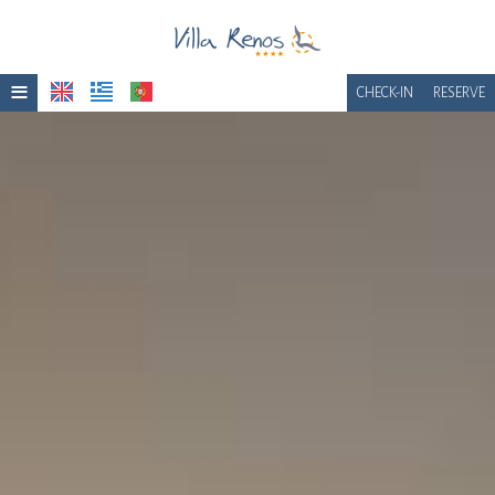
≡
CHECK-IN
RESERVE
Início
Localização
Acomodação
Instalações
Galeria de fotos
Prêmios
Café da manhã
Solicitar um orçamento