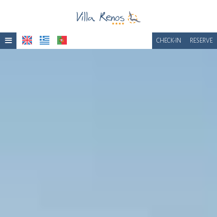
≡
CHECK-IN
RESERVE
Início
Localização
Acomodação
Instalações
Galeria de fotos
Prêmios
Café da manhã
Solicitar um orçamento